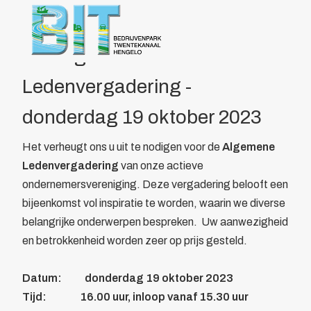
Over BIT
Home
/
Actueel
/
BIT Algemene Ledenvergadering
Bestuur
Doelstelling
BIT Algemene
Voordelen
Ledenvergadering -
Parkmanagement
Beheer bedrijvenpark Twentekanaal
donderdag 19 oktober 2023
Calamiteitenkaart
Veiligheid
Het verheugt ons u uit te nodigen voor de
Algemene
Wijkagent
Ledenvergadering
van onze actieve
KVO
ondernemersvereniging. Deze vergadering belooft een
Cybercrime
bijeenkomst vol inspiratie te worden, waarin we diverse
AED
belangrijke onderwerpen bespreken. Uw aanwezigheid
Camera in Beeld
en betrokkenheid worden zeer op prijs gesteld.
Duurzaamheid
Parkeren vrachtwagens
Datum: donderdag 19 oktober 2023
Collectief
Tijd: 16.00 uur, inloop vanaf 15.30 uur
Beveiliging