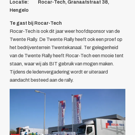
Locatie: Rocar-Tech, Granaatstraat 38,
Bewegwijzering
Hengelo
Brandverzekering
Te gast bij Rocar-Tech
Energiekosten Besparing
Rocar-Tech is ook dit jaar weer hoofdsponsor van de
Juridische dienstverlening
Twente Rally. De Twente Rally heeft ook een proef op
Veiligheidsopleidingen
het bedrijventerrein Twentekanaal. Ter gelegenheid
Leden
van de Twente Rally heeft Rocar-Tech een mooie tent
Overzicht
staan, waar wij als BIT gebruik van mogen maken.
Ledenpas
Tijdens de ledenvergadering wordt er uiteraard
Agenda
aandacht besteed aan de rally.
Actueel
Contact
Lid worden