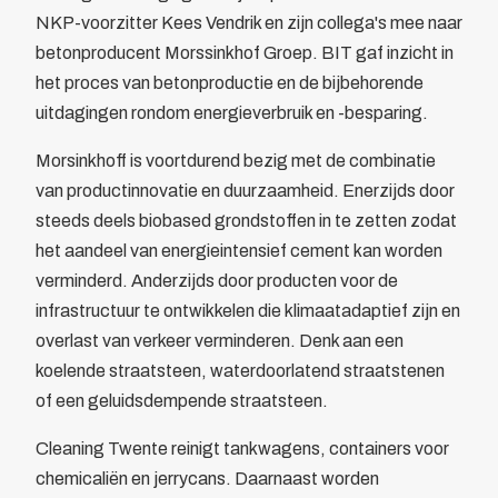
NKP-voorzitter Kees Vendrik en zijn collega's mee naar
Bewegwijzering
betonproducent Morssinkhof Groep. BIT gaf inzicht in
Brandverzekering
het proces van betonproductie en de bijbehorende
Energiekosten Besparing
uitdagingen rondom energieverbruik en -besparing.
Juridische dienstverlening
Veiligheidsopleidingen
Morsinkhoff is voortdurend bezig met de combinatie
Leden
van productinnovatie en duurzaamheid. Enerzijds door
Overzicht
steeds deels biobased grondstoffen in te zetten zodat
Ledenpas
het aandeel van energieintensief cement kan worden
Agenda
verminderd. Anderzijds door producten voor de
Actueel
infrastructuur te ontwikkelen die klimaatadaptief zijn en
Contact
overlast van verkeer verminderen. Denk aan een
Lid worden
koelende straatsteen, waterdoorlatend straatstenen
of een geluidsdempende straatsteen.
Cleaning Twente reinigt tankwagens, containers voor
chemicaliën en jerrycans. Daarnaast worden