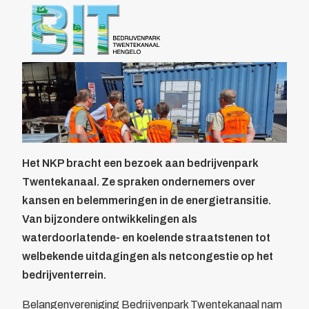
Over BIT
Home
/
Actueel
/
Nationaal Klimaat Platform bezoekt Twentekanaal
Bestuur
Doelstelling
Voordelen
Parkmanagement
Beheer bedrijvenpark Twentekanaal
Calamiteitenkaart
Veiligheid
Wijkagent
Het NKP bracht een bezoek aan bedrijvenpark
KVO
Twentekanaal. Ze spraken ondernemers over
Cybercrime
kansen en belemmeringen in de energietransitie.
AED
Van bijzondere ontwikkelingen als
Camera in Beeld
waterdoorlatende- en koelende straatstenen tot
Duurzaamheid
welbekende uitdagingen als netcongestie op het
Parkeren vrachtwagens
bedrijventerrein.
Collectief
Belangenvereniging Bedrijvenpark Twentekanaal nam
Beveiliging