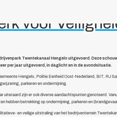
k voor Veilighei
jvenpark Twentekanaal Hengelo uitgevoerd. Deze schouw is 
 per jaar uitgevoerd, in daglicht en in de avondsituatie.
emeente Hengelo, Politie Eenheid Oost-Nederland, BIT, RJ Safe
wijzering, parkeren en ondermijning.
 maar uiteraard zijn er ook diverse aandachtspunten genoteerd. V
 hebben betrekking op ondermijning, parkeren en (brandgevaarlij
atieve- en veilige uitstraling van het bedrijventerrein Twenteka