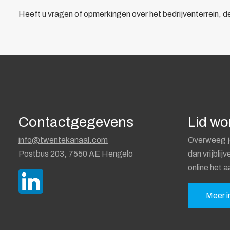
Bewegwijzering
Heeft u vragen of opmerkingen over het bedrijventerrein, 
Brandverzekering
Energiekosten Besparing
Juridische dienstverlening
Veiligheidsopleidingen
Leden
Overzicht
Ledenpas
Contactgegevens
Lid w
Agenda
Actueel
info@twentekanaal.com
Overweeg j
Contact
Postbus 203, 7550 AE Hengelo
dan vrijblij
Lid worden
online het a
Meer i