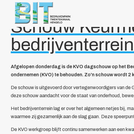
Over BIT
Home
/
Actueel
/
Schouw Keurmerk Veilig Ondernemen
Bestuur
Schouw Keurmer
Doelstelling
Voordelen
Parkmanagement
bedrijventerrein
Beheer bedrijvenpark Twentekanaal
Calamiteitenkaart
Veiligheid
Afgelopen donderdag is de KVO dagschouw op het Bedri
Wijkagent
ondernemen (KVO) te behouden. Zo'n schouw wordt 2 keer
KVO
Cybercrime
De schouw is uitgevoerd door vertegenwoordigers van de G
AED
deze schouw aandacht voor de staat van onderhoud, beweg
Camera in Beeld
Het bedrijventerrein lag er over het algemeen netjes bij,
Duurzaamheid
waarmee zij gezamenlijk aan de slag gaan. Deze speerpunten
Parkeren vrachtwagens
Collectief
De KVO werkgroep blijft continu samenwerken aan een kwalit
Beveiliging