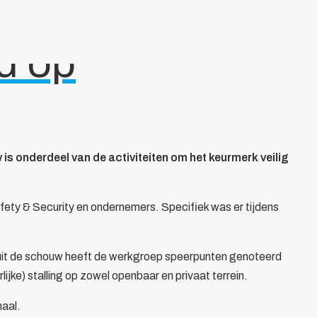
d op
onderdeel van de activiteiten om het keurmerk veilig
ty & Security en ondernemers. Specifiek was er tijdens
anuit de schouw heeft de werkgroep speerpunten genoteerd
ke) stalling op zowel openbaar en privaat terrein.
naal.