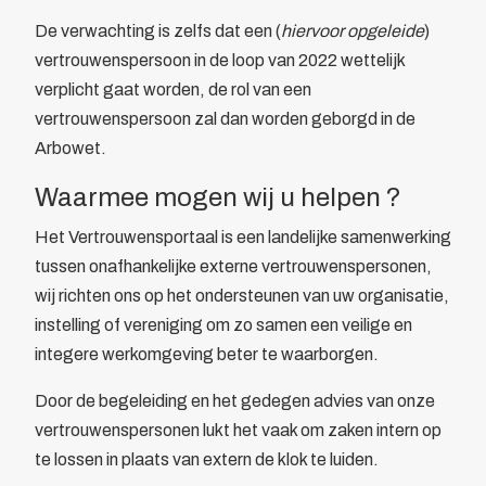
Bewegwijzering
De verwachting is zelfs dat een (
hiervoor opgeleide
)
Brandverzekering
vertrouwenspersoon in de loop van 2022 wettelijk
Energiekosten Besparing
verplicht gaat worden, de rol van een
Juridische dienstverlening
vertrouwenspersoon zal dan worden geborgd in de
Veiligheidsopleidingen
Arbowet.
Leden
Waarmee mogen wij u helpen ?
Overzicht
Ledenpas
Het Vertrouwensportaal is een landelijke samenwerking
Agenda
tussen onafhankelijke externe vertrouwenspersonen,
Actueel
wij richten ons op het ondersteunen van uw organisatie,
Contact
instelling of vereniging om zo samen een veilige en
Lid worden
integere werkomgeving beter te waarborgen.
Door de begeleiding en het gedegen advies van onze
vertrouwenspersonen lukt het vaak om zaken intern op
te lossen in plaats van extern de klok te luiden.