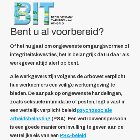
Over BIT
Home
/
Leden
/
Ledenpas
/
Het Vertrouwensportaal
Bestuur
Doelstelling
Bent u al voorbereid?
Voordelen
Parkmanagement
Of het nu gaat om ongewenste omgangsvormen of
Beheer bedrijvenpark Twentekanaal
integriteitskwesties, het is belangrijk dat u daar als
Calamiteitenkaart
werkgever altijd alert op bent.
Veiligheid
Wijkagent
Alle werkgevers zijn volgens de Arbowet verplicht
KVO
hun werknemers een veilige werkomgeving te
Cybercrime
bieden. De aanpak op ongewenste handelingen,
AED
zoals seksuele intimidatie of pesten, legt u vast in
Camera in Beeld
een wettelijk verplicht beleid
psychosociale
Duurzaamheid
arbeidsbelasting
(PSA). Een vertrouwenspersoon
Parkeren vrachtwagens
is een goede manier om invulling te geven aan de
Collectief
wettelijke eis van een
PSA-beleid
.
Beveiliging