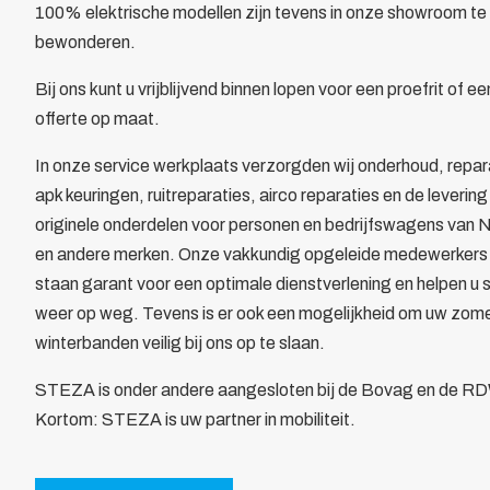
100% elektrische modellen zijn tevens in onze showroom te
Bewegwijzering
bewonderen.
Brandverzekering
Energiekosten Besparing
Bij ons kunt u vrijblijvend binnen lopen voor een proefrit of ee
Juridische dienstverlening
offerte op maat.
Veiligheidsopleidingen
In onze service werkplaats verzorgden wij onderhoud, repar
Leden
apk keuringen, ruitreparaties, airco reparaties en de levering
Overzicht
originele onderdelen voor personen en bedrijfswagens van 
Ledenpas
en andere merken. Onze vakkundig opgeleide medewerkers
Agenda
staan garant voor een optimale dienstverlening en helpen u 
Actueel
weer op weg. Tevens is er ook een mogelijkheid om uw zome
Contact
winterbanden veilig bij ons op te slaan.
Lid worden
STEZA is onder andere aangesloten bij de Bovag en de R
Kortom: STEZA is uw partner in mobiliteit.