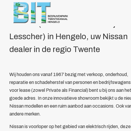
Over BIT
Home
/
Leden
/
Overzicht
/
STEZA
Bestuur
Doelstelling
STEZA (voorheen Autobedrijf
Voordelen
Lesscher) in Hengelo, uw Nissan
Parkmanagement
Beheer bedrijvenpark Twentekanaal
dealer in de regio Twente
Calamiteitenkaart
Veiligheid
Wijkagent
Wij houden ons vanaf 1967 bezig met verkoop, onderhoud,
KVO
reparatie en schadeherstel van personen en bedrijfswagens
Cybercrime
voor lease (zowel Private als Financial) bent u bij ons aan he
AED
goede adres. In onze innovatieve showroom bekijkt u de ni
Camera in Beeld
Nissan modellen en een ruim aanbod aan occasions. Ook va
Duurzaamheid
andere merken.
Parkeren vrachtwagens
Collectief
Nissan is voorloper op het gebied van elektrisch rijden, deze
Beveiliging