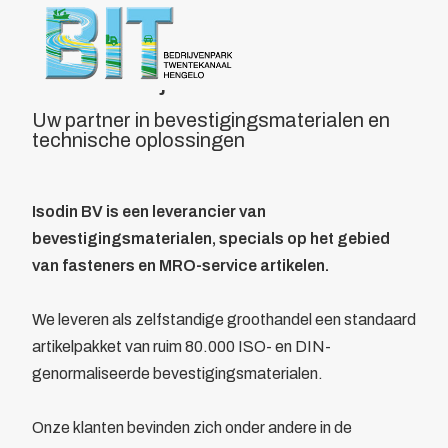
Over BIT
Home
/
Leden
/
Overzicht
/
Isodin
Bestuur
Doelstelling
Welkom bij Isodin B.V.
Voordelen
Uw partner in bevestigingsmaterialen en
Parkmanagement
technische oplossingen
Beheer bedrijvenpark Twentekanaal
Calamiteitenkaart
Veiligheid
Isodin BV is een leverancier van
Wijkagent
bevestigingsmaterialen, specials op het gebied
KVO
van fasteners en MRO-service artikelen.
Cybercrime
AED
We leveren als zelfstandige groothandel een standaard
Camera in Beeld
artikelpakket van ruim 80.000 ISO- en DIN-
Duurzaamheid
genormaliseerde bevestigingsmaterialen.
Parkeren vrachtwagens
Collectief
Onze klanten bevinden zich onder andere in de
Beveiliging