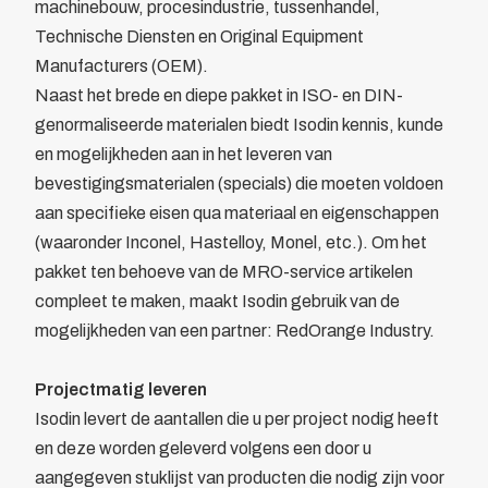
machinebouw, procesindustrie, tussenhandel,
Bewegwijzering
Technische Diensten en Original Equipment
Brandverzekering
Manufacturers (OEM).
Energiekosten Besparing
Naast het brede en diepe pakket in ISO- en DIN-
Juridische dienstverlening
genormaliseerde materialen biedt Isodin kennis, kunde
Veiligheidsopleidingen
en mogelijkheden aan in het leveren van
Leden
bevestigingsmaterialen (specials) die moeten voldoen
Overzicht
aan specifieke eisen qua materiaal en eigenschappen
Ledenpas
(waaronder Inconel, Hastelloy, Monel, etc.). Om het
Agenda
pakket ten behoeve van de MRO-service artikelen
Actueel
compleet te maken, maakt Isodin gebruik van de
Contact
mogelijkheden van een partner: RedOrange Industry.
Lid worden
Projectmatig leveren
Isodin levert de aantallen die u per project nodig heeft
en deze worden geleverd volgens een door u
aangegeven stuklijst van producten die nodig zijn voor