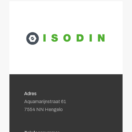
Adres
Aquamarijnstraat 61
7554 NN Hengelo