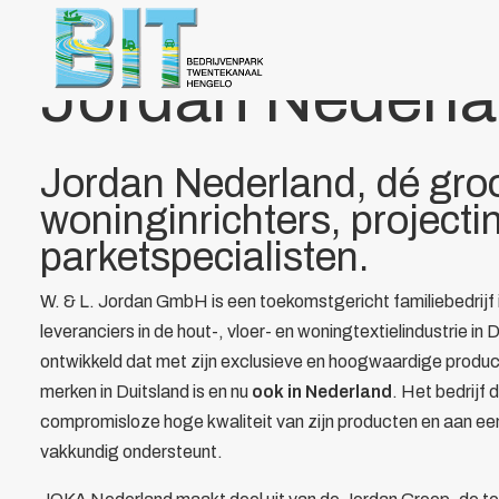
Over BIT
Home
/
Leden
/
Overzicht
/
Jordan Nederland BV
Bestuur
Jordan Nederl
Doelstelling
Voordelen
Parkmanagement
Beheer bedrijvenpark Twentekanaal
Jordan Nederland, dé gro
Calamiteitenkaart
woninginrichters, projecti
Veiligheid
parketspecialisten.
Wijkagent
KVO
W. & L. Jordan GmbH is een toekomstgericht familiebedrijf
Cybercrime
leveranciers in de hout-, vloer- en woningtextielindustrie i
AED
ontwikkeld dat met zijn exclusieve en hoogwaardige produc
Camera in Beeld
merken in Duitsland is en nu
ook in Nederland
. Het bedrijf
Duurzaamheid
compromisloze hoge kwaliteit van zijn producten en aan een
Parkeren vrachtwagens
vakkundig ondersteunt.
Collectief
Beveiliging