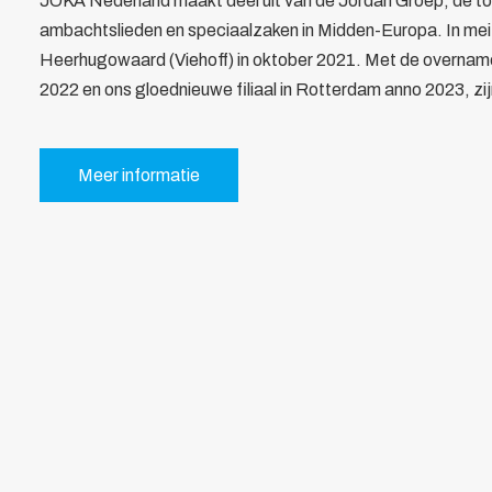
JOKA Nederland maakt deel uit van de Jordan Groep, de t
Bewegwijzering
ambachtslieden en speciaalzaken in Midden-Europa. In mei
Brandverzekering
Heerhugowaard (Viehoff) in oktober 2021. Met de overname v
Energiekosten Besparing
2022 en ons gloednieuwe filiaal in Rotterdam anno 2023, zijn
Juridische dienstverlening
Veiligheidsopleidingen
Leden
Meer informatie
Overzicht
Ledenpas
Agenda
Actueel
Contact
Lid worden