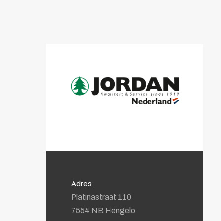
Adres
Platinastraat 110
7554 NB Hengelo