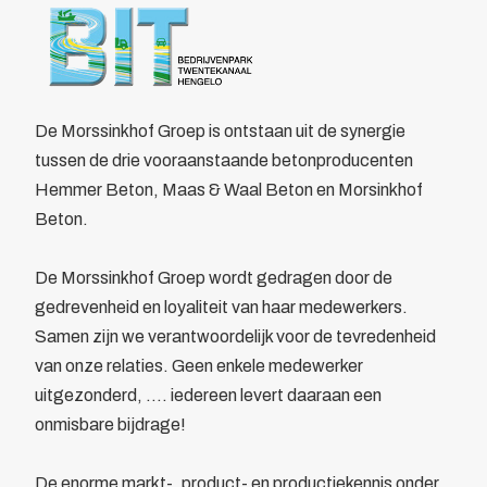
Over BIT
Home
/
Leden
/
Overzicht
/
Morssinkhof Groep BV
Bestuur
Morssinkhof Groep BV
Doelstelling
Voordelen
De Morssinkhof Groep is ontstaan uit de synergie
Parkmanagement
tussen de drie vooraanstaande betonproducenten
Beheer bedrijvenpark Twentekanaal
Hemmer Beton, Maas & Waal Beton en Morsinkhof
Calamiteitenkaart
Beton.
Veiligheid
Wijkagent
De Morssinkhof Groep wordt gedragen door de
KVO
gedrevenheid en loyaliteit van haar medewerkers.
Cybercrime
Samen zijn we verantwoordelijk voor de tevredenheid
AED
van onze relaties. Geen enkele medewerker
Camera in Beeld
uitgezonderd, …. iedereen levert daaraan een
Duurzaamheid
onmisbare bijdrage!
Parkeren vrachtwagens
Collectief
De enorme markt-, product- en productiekennis onder
Beveiliging