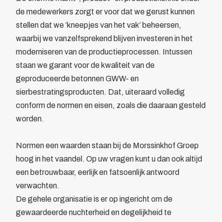
de medewerkers zorgt er voor dat we gerust kunnen
Bewegwijzering
stellen dat we ‘kneepjes van het vak’ beheersen,
Brandverzekering
waarbij we vanzelfsprekend blijven investeren in het
Energiekosten Besparing
moderniseren van de productieprocessen. Intussen
Juridische dienstverlening
staan we garant voor de kwaliteit van de
Veiligheidsopleidingen
geproduceerde betonnen GWW- en
Leden
sierbestratingsproducten. Dat, uiteraard volledig
Overzicht
conform de normen en eisen, zoals die daaraan gesteld
Ledenpas
worden.
Agenda
Actueel
Normen een waarden staan bij de Morssinkhof Groep
Contact
hoog in het vaandel. Op uw vragen kunt u dan ook altijd
Lid worden
een betrouwbaar, eerlijk en fatsoenlijk antwoord
verwachten.
De gehele organisatie is er op ingericht om de
gewaardeerde nuchterheid en degelijkheid te