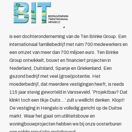
Over BIT
Home
/
Leden
/
Overzicht
/
Ten Brinke Projektbau
Bestuur
Doelstelling
Ten Brinke Projektbau
Voordelen
Parkmanagement
is een dochteronderneming van de Ten Brinke Group. Een
Beheer bedrijvenpark Twentekanaal
internationaal familiebedrijf met ruim 700 medewerkers en
Calamiteitenkaart
een omzet van meer dan 700 miljoen euro. Ten Brinke
Veiligheid
Group ontwikkelt, bouwt en financiert projecten in
Wijkagent
Nederland, Duitsland, Spanje en Griekenland. Een
KVO
gezond bedrijf met veel (groei)potentie. Het
Cybercrime
moederbedrijf, dat meerdere vestigingen heeft, is reeds
AED
115 jaar stevig geworteld in Varsseveld. ‘Projektbau? Dat
Camera in Beeld
klinkt toch een tikje Duits…’ zult u wellicht denken. Klopt!
Duurzaamheid
De vestiging in Hengelo is volledig gericht op de Duitse
Parkeren vrachtwagens
markt. Waar het gaat om utiliteitsbouw en
Collectief
woningbouwprojecten hebben we bij onze oosterburen
Beveiliging
een solide reputatie opgebouwd.