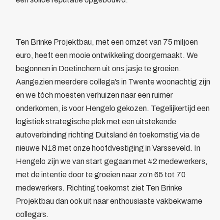
Bewegwijzering
Brandverzekering
Energiekosten Besparing
Ten Brinke Projektbau, met een omzet van 75 miljoen
Juridische dienstverlening
euro, heeft een mooie ontwikkeling doorgemaakt. We
Veiligheidsopleidingen
begonnen in Doetinchem uit ons jasje te groeien.
Leden
Aangezien meerdere collega’s in Twente woonachtig zijn
Overzicht
en we tóch moesten verhuizen naar een ruimer
Ledenpas
onderkomen, is voor Hengelo gekozen. Tegelijkertijd een
Agenda
logistiek strategische plek met een uitstekende
Actueel
autoverbinding richting Duitsland én toekomstig via de
Contact
nieuwe N18 met onze hoofdvestiging in Varsseveld. In
Lid worden
Hengelo zijn we van start gegaan met 42 medewerkers,
met de intentie door te groeien naar zo’n 65 tot 70
medewerkers. Richting toekomst ziet Ten Brinke
Projektbau dan ook uit naar enthousiaste vakbekwame
collega’s.