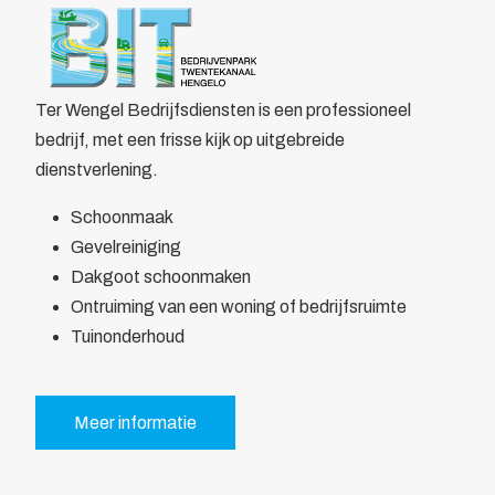
Over BIT
Home
/
Leden
/
Overzicht
/
Ter Wengel Bedrijfsdiensten
Bestuur
Doelstelling
Voordelen
Ter Wengel Bedrijfsdiensten is een professioneel
Parkmanagement
bedrijf, met een frisse kijk op uitgebreide
Beheer bedrijvenpark Twentekanaal
dienstverlening.
Calamiteitenkaart
Schoonmaak
Veiligheid
Gevelreiniging
Wijkagent
Dakgoot schoonmaken
KVO
Ontruiming van een woning of bedrijfsruimte
Cybercrime
Tuinonderhoud
AED
Camera in Beeld
Duurzaamheid
Meer informatie
Parkeren vrachtwagens
Collectief
Beveiliging