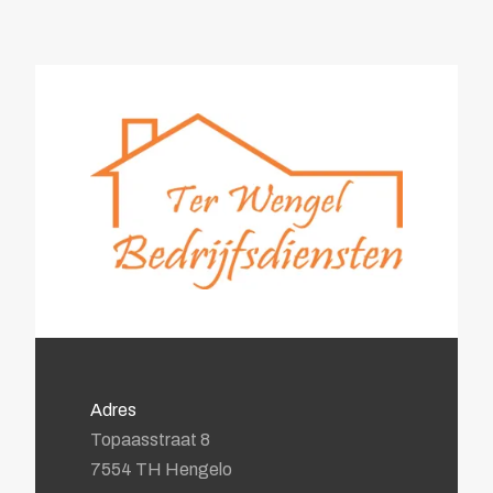
Bewegwijzering
Brandverzekering
Energiekosten Besparing
Juridische dienstverlening
Veiligheidsopleidingen
Leden
Overzicht
Ledenpas
Agenda
Actueel
Contact
Lid worden
Adres
Topaasstraat 8
7554 TH Hengelo