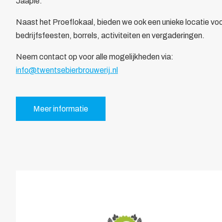
Jaapie.
Bewegwijzering
Naast het Proeflokaal, bieden we ook een unieke locatie vo
Brandverzekering
bedrijfsfeesten, borrels, activiteiten en vergaderingen.
Energiekosten Besparing
Juridische dienstverlening
Neem contact op voor alle mogelijkheden via:
Veiligheidsopleidingen
info@twentsebierbrouwerij.nl
Leden
Overzicht
Ledenpas
Meer informatie
Agenda
Actueel
Contact
Lid worden