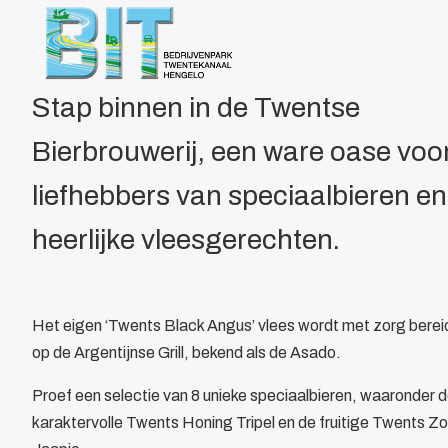
Over BIT
Home
/
Leden
/
Overzicht
/
Twentsche Bierbrouwerij
Bestuur
Doelstelling
Voordelen
Stap binnen in de Twentse
Parkmanagement
Bierbrouwerij, een ware oase voo
Beheer bedrijvenpark Twentekanaal
Calamiteitenkaart
liefhebbers van speciaalbieren en
Veiligheid
Wijkagent
heerlijke vleesgerechten.
KVO
Cybercrime
AED
Het eigen ‘Twents Black Angus’ vlees wordt met zorg berei
Camera in Beeld
op de Argentijnse Grill, bekend als de Asado.
Duurzaamheid
Parkeren vrachtwagens
Proef een selectie van 8 unieke speciaalbieren, waaronder 
Collectief
karaktervolle Twents Honing Tripel en de fruitige Twents Z
Beveiliging