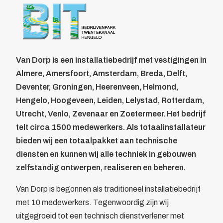
Over BIT
Home
/
Leden
/
Overzicht
/
Van Dorp
Bestuur
Van Dorp
Doelstelling
Voordelen
Van Dorp is een installatiebedrijf met vestigingen in
Parkmanagement
Almere, Amersfoort, Amsterdam, Breda, Delft,
Beheer bedrijvenpark Twentekanaal
Deventer, Groningen, Heerenveen, Helmond,
Calamiteitenkaart
Hengelo, Hoogeveen, Leiden, Lelystad, Rotterdam,
Veiligheid
Utrecht, Venlo, Zevenaar en Zoetermeer. Het bedrijf
Wijkagent
telt circa 1500 medewerkers. Als totaalinstallateur
KVO
bieden wij een totaalpakket aan technische
Cybercrime
diensten en kunnen wij alle techniek in gebouwen
AED
zelfstandig ontwerpen, realiseren en beheren.
Camera in Beeld
Duurzaamheid
Van Dorp is begonnen als traditioneel installatiebedrijf
Parkeren vrachtwagens
met 10 medewerkers. Tegenwoordig zijn wij
Collectief
uitgegroeid tot een technisch dienstverlener met
Beveiliging