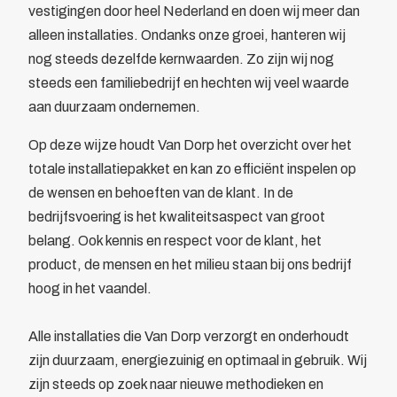
vestigingen door heel Nederland en doen wij meer dan
Bewegwijzering
alleen installaties. Ondanks onze groei, hanteren wij
Brandverzekering
nog steeds dezelfde kernwaarden. Zo zijn wij nog
Energiekosten Besparing
steeds een familiebedrijf en hechten wij veel waarde
Juridische dienstverlening
aan duurzaam ondernemen.
Veiligheidsopleidingen
Leden
Op deze wijze houdt Van Dorp het overzicht over het
Overzicht
totale installatiepakket en kan zo efficiënt inspelen op
Ledenpas
de wensen en behoeften van de klant. In de
Agenda
bedrijfsvoering is het kwaliteitsaspect van groot
Actueel
belang. Ook kennis en respect voor de klant, het
Contact
product, de mensen en het milieu staan bij ons bedrijf
Lid worden
hoog in het vaandel.
Alle installaties die Van Dorp verzorgt en onderhoudt
zijn duurzaam, energiezuinig en optimaal in gebruik. Wij
zijn steeds op zoek naar nieuwe methodieken en