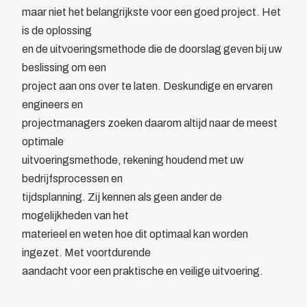
maar niet het belangrijkste voor een goed project. Het
Bewegwijzering
is de oplossing
Brandverzekering
en de uitvoeringsmethode die de doorslag geven bij uw
Energiekosten Besparing
beslissing om een
Juridische dienstverlening
project aan ons over te laten. Deskundige en ervaren
Veiligheidsopleidingen
engineers en
Leden
projectmanagers zoeken daarom altijd naar de meest
Overzicht
optimale
Ledenpas
uitvoeringsmethode, rekening houdend met uw
Agenda
bedrijfsprocessen en
Actueel
tijdsplanning. Zij kennen als geen ander de
Contact
mogelijkheden van het
Lid worden
materieel en weten hoe dit optimaal kan worden
ingezet. Met voortdurende
aandacht voor een praktische en veilige uitvoering.