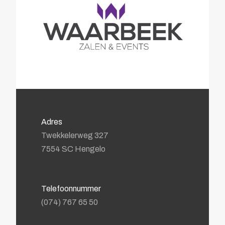
Bewegwijzering
Brandverzekering
Energiekosten Besparing
Juridische dienstverlening
Veiligheidsopleidingen
Leden
Overzicht
Ledenpas
Agenda
Adres
Actueel
Twekkelerweg 327
Contact
7554 SC Hengelo
Lid worden
Telefoonnummer
(074) 767 65 50